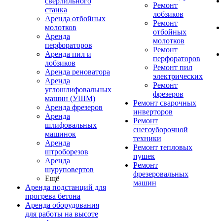
сверлильного
Ремонт
станка
лобзиков
Аренда отбойных
Ремонт
молотков
отбойных
Аренда
молотков
перфораторов
Ремонт
Аренда пил и
перфораторов
лобзиков
Ремонт пил
Аренда реноватора
электрических
Аренда
Ремонт
углошлифовальных
фрезеров
машин (УШМ)
Ремонт сварочных
Аренда фрезеров
инверторов
Аренда
Ремонт
шлифовальных
снегоуборочной
машинок
техники
Аренда
Ремонт тепловых
штроборезов
пушек
Аренда
Ремонт
шуруповертов
фрезеровальных
Ещё
машин
Аренда подстанций для
прогрева бетона
Аренда оборудования
для работы на высоте