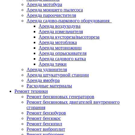
Аренда мотобура
Аренда моющего пылесоса
Аренда пароочистителя
Аренда садово-паркового оборудования
Аренда воздуходува
Аренда измельчителя
Аренда кустореза/высотореза
Аренда мотоблока
Аренда мотоножниц
Аренда опрыскивателя
Аренда садового катка
Аренда тачки
Аренда удлинителя
Аренда штукатурной станции
Аренда ямобура
Расходные материалы
Ремонт техники
Ремонт бензиновых генераторов
Ремонт бензиновых двигателей внутреннего
сгорания
Ремонт бензобуров
Ремонт бензокос
Ремонт бензопил
Ремонт виброплит
Ремонт виброреек