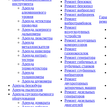
Ремонт бензокос
инструмента
Ремонт бензопил
Аренда
Ремонт виброплит
алюминиевого
Ремонт виброреек
уровня
Гар
Ремонт
Аренда детектора
ремо
вибротрамбовок
проводки
Ремонт
Аренда лазерного
воздуходувных
дальномера
устройств
Аренда люксметра
Ремонт воздушных
Аренда
компрессоров
металлоискателя
Ремонт
Аренда нивелира
газонокосилок
Аренда нитрат-
Ремонт генератора
тестера
Ремонт гибочных и
Аренда
рубочных станков
термодетектора
Ремонт глубинных
Аренда
вибраторов
толщиномера
Ремонт
Аренда шумомера
двухроторных
Аренда бензобура
затирочных машин
Аренда пылесосов
Ремонт дизельных
Аренда грузоподъемного
генераторов
оборудования
Ремонт дизельных
Аренда домкрата
двигателей
Аренда лебедки