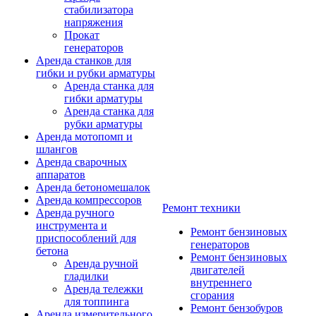
стабилизатора
напряжения
Прокат
генераторов
Аренда станков для
гибки и рубки арматуры
Аренда станка для
гибки арматуры
Аренда станка для
рубки арматуры
Аренда мотопомп и
шлангов
Аренда сварочных
аппаратов
Аренда бетономешалок
Аренда компрессоров
Ремонт техники
Аренда ручного
инструмента и
Ремонт бензиновых
приспособлений для
генераторов
бетона
Ремонт бензиновых
Аренда ручной
двигателей
гладилки
внутреннего
Аренда тележки
сгорания
для топпинга
Ремонт бензобуров
Аренда измерительного