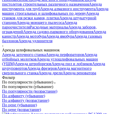
пистолетов строительных различного назначения
Аренда
инструмента для труб
Аренда алмазного инструмента
Аренда
машин строгальных и шлифовальных по дереву
Аренда
станков для резки камня, плитки
Аренда штукатурной
станции
Аренда моющего пылесоса
Аренда
пароочистителя
Расходные материалы
Аренда заборов,
ограждений
Аренда садово-паркового оборудования
Аренда
канистр
Аренда мотобура
Аренда ямобура
Аренда газовых
баллонов
Аренда удлинителя
-
Аренда шлифовальных машинок
Аренда заточного станка
Аренда перфораторов
Аренда
отбойных молотков
Аренда углошлифовальных машин
(УШМ)
Аренда штроборезов
Аренда пил и лобзиков
Аренда
шуруповертов
Аренда фрезеров
Аренда магнитного
сверлильного станка
Аренда дрели
Аренда реноватора
Фильтр
По популярности (убывание)
По популярности (убывание)
По популярности (возрастание)
По алфавиту (убывание)
По алфавиту (возрастание)
По цене (убывание)
По цене (возрастание)