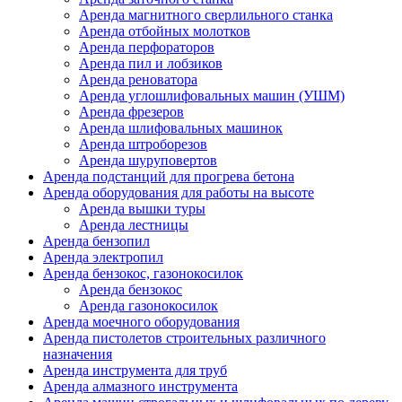
Аренда магнитного сверлильного станка
Аренда отбойных молотков
Аренда перфораторов
Аренда пил и лобзиков
Аренда реноватора
Аренда углошлифовальных машин (УШМ)
Аренда фрезеров
Аренда шлифовальных машинок
Аренда штроборезов
Аренда шуруповертов
Аренда подстанций для прогрева бетона
Аренда оборудования для работы на высоте
Аренда вышки туры
Аренда лестницы
Аренда бензопил
Аренда электропил
Аренда бензокос, газонокосилок
Аренда бензокос
Аренда газонокосилок
Аренда моечного оборудования
Аренда пистолетов строительных различного
назначения
Аренда инструмента для труб
Аренда алмазного инструмента