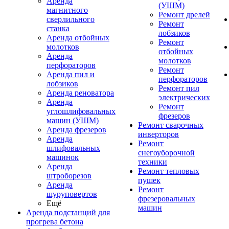
Аренда
(УШМ)
магнитного
Ремонт дрелей
сверлильного
Ремонт
станка
лобзиков
Аренда отбойных
Ремонт
молотков
отбойных
Аренда
молотков
перфораторов
Ремонт
Аренда пил и
перфораторов
лобзиков
Ремонт пил
Аренда реноватора
электрических
Аренда
Ремонт
углошлифовальных
фрезеров
машин (УШМ)
Ремонт сварочных
Аренда фрезеров
инверторов
Аренда
Ремонт
шлифовальных
снегоуборочной
машинок
техники
Аренда
Ремонт тепловых
штроборезов
пушек
Аренда
Ремонт
шуруповертов
фрезеровальных
Ещё
машин
Аренда подстанций для
прогрева бетона