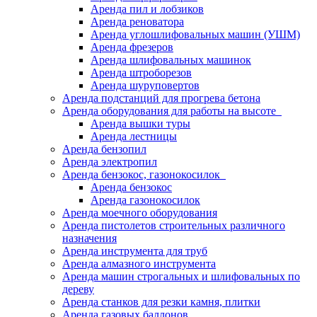
Аренда пил и лобзиков
Аренда реноватора
Аренда углошлифовальных машин (УШМ)
Аренда фрезеров
Аренда шлифовальных машинок
Аренда штроборезов
Аренда шуруповертов
Аренда подстанций для прогрева бетона
Аренда оборудования для работы на высоте
Аренда вышки туры
Аренда лестницы
Аренда бензопил
Аренда электропил
Аренда бензокос, газонокосилок
Аренда бензокос
Аренда газонокосилок
Аренда моечного оборудования
Аренда пистолетов строительных различного
назначения
Аренда инструмента для труб
Аренда алмазного инструмента
Аренда машин строгальных и шлифовальных по
дереву
Аренда станков для резки камня, плитки
Аренда газовых баллонов