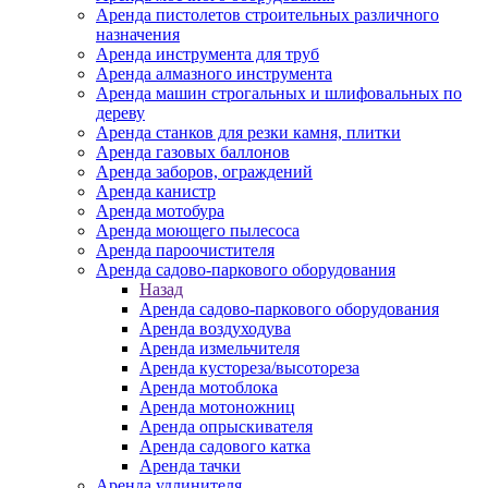
Аренда пистолетов строительных различного
назначения
Аренда инструмента для труб
Аренда алмазного инструмента
Аренда машин строгальных и шлифовальных по
дереву
Аренда станков для резки камня, плитки
Аренда газовых баллонов
Аренда заборов, ограждений
Аренда канистр
Аренда мотобура
Аренда моющего пылесоса
Аренда пароочистителя
Аренда садово-паркового оборудования
Назад
Аренда садово-паркового оборудования
Аренда воздуходува
Аренда измельчителя
Аренда кустореза/высотореза
Аренда мотоблока
Аренда мотоножниц
Аренда опрыскивателя
Аренда садового катка
Аренда тачки
Аренда удлинителя