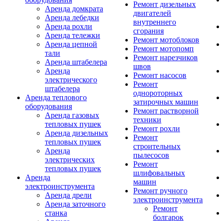
Ремонт дизельных
Аренда домкрата
двигателей
Аренда лебедки
внутреннего
Аренда рохли
сгорания
Аренда тележки
Ремонт мотоблоков
Аренда цепной
Ремонт мотопомп
тали
Ремонт нарезчиков
Аренда штабелера
швов
Аренда
Ремонт насосов
электрического
Ремонт
штабелера
однороторных
Аренда теплового
затирочных машин
оборудования
Ремонт растворной
Аренда газовых
техники
тепловых пушек
Ремонт рохли
Аренда дизельных
Ремонт
тепловых пушек
строительных
Аренда
пылесосов
электрических
Ремонт
тепловых пушек
шлифовальных
Аренда
машин
электроинструмента
Ремонт ручного
Аренда дрели
электроинструмента
Аренда заточного
Ремонт
станка
болгарок