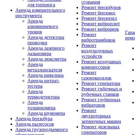
сгорания
для топпинга
Ремонт бензобуров
Аренда измерительного
Ремонт бензокос
инструмента
Ремонт бензопил
Аренда
Ремонт виброплит
алюминиевого
Ремонт виброреек
уровня
Гар
Ремонт
Аренда детектора
ремо
вибротрамбовок
проводки
Ремонт
Аренда лазерного
воздуходувных
дальномера
устройств
Аренда люксметра
Ремонт воздушных
Аренда
компрессоров
металлоискателя
Ремонт
Аренда нивелира
газонокосилок
Аренда нитрат-
Ремонт генератора
тестера
Ремонт гибочных и
Аренда
рубочных станков
термодетектора
Ремонт глубинных
Аренда
вибраторов
толщиномера
Ремонт
Аренда шумомера
двухроторных
Аренда бензобура
затирочных машин
Аренда пылесосов
Ремонт дизельных
Аренда грузоподъемного
генераторов
оборудования