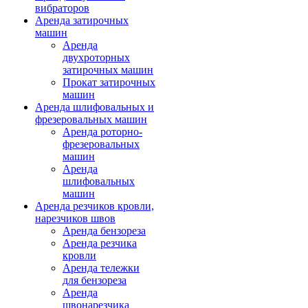
вибраторов
Аренда затирочных
машин
Аренда
двухроторных
затирочных машин
Прокат затирочных
машин
Аренда шлифовальных и
фрезеровальных машин
Аренда роторно-
фрезеровальных
машин
Аренда
шлифовальных
машин
Аренда резчиков кровли,
нарезчиков швов
Аренда бензореза
Аренда резчика
кровли
Аренда тележки
для бензореза
Аренда
швонарезчика